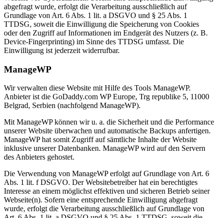
abgefragt wurde, erfolgt die Verarbeitung ausschließlich auf
Grundlage von Art. 6 Abs. 1 lit. a DSGVO und § 25 Abs. 1
TTDSG, soweit die Einwilligung die Speicherung von Cookies
oder den Zugriff auf Informationen im Endgerät des Nutzers (z. B.
Device-Fingerprinting) im Sinne des TTDSG umfasst. Die
Einwilligung ist jederzeit widerrufbar.
ManageWP
Wir verwalten diese Website mit Hilfe des Tools ManageWP.
Anbieter ist die GoDaddy.com WP Europe, Trg republike 5, 11000
Belgrad, Serbien (nachfolgend ManageWP).
Mit ManageWP können wir u. a. die Sicherheit und die Performance
unserer Website überwachen und automatische Backups anfertigen.
ManageWP hat somit Zugriff auf sämtliche Inhalte der Website
inklusive unserer Datenbanken. ManageWP wird auf den Servern
des Anbieters gehostet.
Die Verwendung von ManageWP erfolgt auf Grundlage von Art. 6
Abs. 1 lit. f DSGVO. Der Websitebetreiber hat ein berechtigtes
Interesse an einem möglichst effektiven und sicheren Betrieb seiner
Webseite(n). Sofern eine entsprechende Einwilligung abgefragt
wurde, erfolgt die Verarbeitung ausschließlich auf Grundlage von
Art. 6 Abs. 1 lit. a DSGVO und § 25 Abs. 1 TTDSG, soweit die