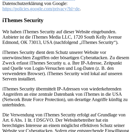
Datenschutzerklärung von Google:
https://policies.google.com/privacy?hl=de
.
iThemes Security
Wir haben iThemes Security auf dieser Website eingebunden.
Anbieter ist die iThemes Media LLC, 1720 South Kelly Avenue
Edmond, OK 73013, USA (nachfolgend „iThemes Security“).
iThemes Security dient dem Schutz unserer Website vor
unerwünschten Zugriffen oder bösartigen Cyberattacken. Zu diesem
Zweck erfasst iThemes Security u. a. Ihre IP-Adresse, Zeitpunkt
und Quelle von Login-Versuchen und Log-Daten (z. B. den
verwendeten Browser). iThemes Security wird lokal auf unseren
Servern installiert.
iThemes Security übermittelt IP-Adressen von wiederkehrenden
Angreifern an eine zentrale Datenbank von iThemes in die USA
(Network Brute Force Protection), um derartige Angriffe künftig zu
unterbinden.
Die Verwendung von iThemes Security erfolgt auf Grundlage von
Art. 6 Abs. 1 lit. f DSGVO. Der Websitebetreiber hat ein
berechtigtes Interesse an einem möglichst effektiven Schutz seiner
Website vor Cyberattacken. Sofern eine entsprechende Einwilligung