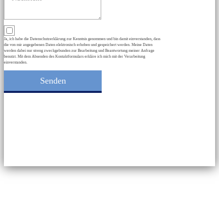
Ja, ich habe die Datenschutzerklärung zur Kenntnis genommen und bin damit einverstanden, dass
die von mir angegebenen Daten elektronisch erhoben und gespeichert werden. Meine Daten
werden dabei nur streng zweckgebunden zur Bearbeitung und Beantwortung meiner Anfrage
benutzt. Mit dem Absenden des Kontaktformulars erkläre ich mich mit der Verarbeitung
einverstanden.
Senden