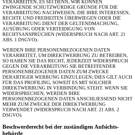
VERARBEITEN, ES SEI DENN, WIR KÖNNEN
ZWINGENDE SCHUTZWÜRDIGE GRÜNDE FÜR DIE
VERARBEITUNG NACHWEISEN, DIE IHRE INTERESSEN,
RECHTE UND FREIHEITEN ÜBERWIEGEN ODER DIE
VERARBEITUNG DIENT DER GELTENDMACHUNG,
AUSÜBUNG ODER VERTEIDIGUNG VON
RECHTSANSPRÜCHEN (WIDERSPRUCH NACH ART. 21
ABS. 1 DSGVO).
WERDEN IHRE PERSONENBEZOGENEN DATEN
VERARBEITET, UM DIREKTWERBUNG ZU BETREIBEN,
SO HABEN SIE DAS RECHT, JEDERZEIT WIDERSPRUCH
GEGEN DIE VERARBEITUNG SIE BETREFFENDER
PERSONENBEZOGENER DATEN ZUM ZWECKE
DERARTIGER WERBUNG EINZULEGEN; DIES GILT AUCH
FÜR DAS PROFILING, SOWEIT ES MIT SOLCHER
DIREKTWERBUNG IN VERBINDUNG STEHT. WENN SIE
WIDERSPRECHEN, WERDEN IHRE
PERSONENBEZOGENEN DATEN ANSCHLIESSEND NICHT
MEHR ZUM ZWECKE DER DIREKTWERBUNG
VERWENDET (WIDERSPRUCH NACH ART. 21 ABS. 2
DSGVO).
Beschwerde­recht bei der zuständigen Aufsichts­
behörde